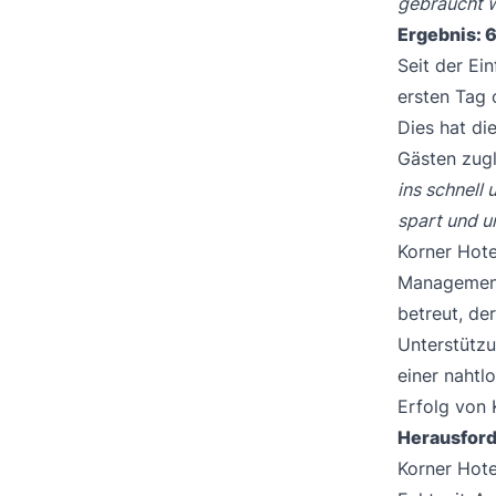
gebraucht w
Ergebnis: 6
Seit der Ei
ersten Tag 
Dies hat di
Gästen zugl
ins schnell
spart und u
Korner Hote
Management
betreut, de
Unterstützu
einer nahtl
Erfolg von 
Herausford
Korner Hote