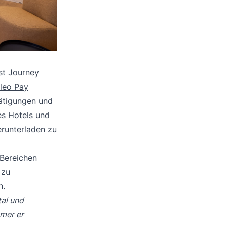
est Journey
leo Pay
ätigungen und
es Hotels und
erunterladen zu
 Bereichen
 zu
n.
tal und
mmer er