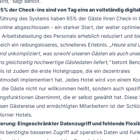
ird,“
sagt Benoît.
5% der Check-ins sind von Tag eins an vollständig digita
nführung des Systems haben 65% der Gäste ihren Check-in 
online abgeschlossen - ein starker Start, der weiter optimie
e Arbeitsbelastung des Personals erheblich reduziert und bi
eich ein reibungsloseres, schnelleres Erlebnis.
„Heute sind 
 und unkompliziert, was sowohl unseren Gästen als auch uns
ns gleichzeitig hochwertige Gästedaten liefert,“
betont Beno
ls ist zudem die erste Hotelgruppe, die ein dezentrales
modell implementiert hat. Jedes Hotel wird von einem Ko
r die Gäste nicht nur willkommen heißt, sondern auch spezi
ngsfunktionen übernimmt, die er selbst gewählt hat. Diese
osen Gästereise und ermächtigten Mitarbeitern ist der Schl
Korner Hotels.
erung: Eingeschränkter Datenzugriff und fehlende Flexibi
ls benötigte besseren Zugriff auf operative Daten und Fun