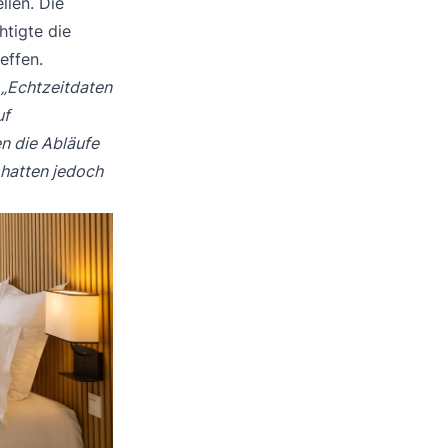
llen. Die
htigte die
effen.
.
„Echtzeitdaten
uf
n die Abläufe
 hatten jedoch