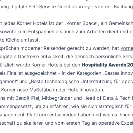
ändig digitale Self-Service Guest Journey - von der Buchun
ht jedes Korner Hotels ist der „Korner Space“, ein Gemeinsch
sowohl zum Entspannen als auch zum Arbeiten dient und ei
te Küche umfasst.
prüchen moderner Reisender gerecht zu werden, hat
Korne
 digitale Gastreise entwickelt, die dennoch persönliche Serv
Kürzlich wurde Korner Hotels bei den
Hospitality Awards 2
als Finalist ausgezeichnet - in den Kategorien „Bestes innov
ement“ und „Beste technologische Unterstützung für opera
 Korner neue Maßstäbe in der Hotelinnovation.
ns mit Benoît Piel, Mitbegründer und Head of Data & Tech 
ammengesetzt, um zu erfahren, wie sie sich strategisch für 
anagement-Plattform entschieden haben und wie es ihnen g
eschäft zu skalieren und vom ersten Tag an operative Exze