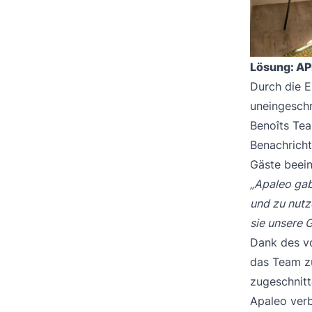
Lösung: AP
Durch die E
uneingesch
Benoîts Tea
Benachricht
Gäste beein
„Apaleo gab 
und zu nutz
sie unsere G
Dank des vo
das Team zu
zugeschnitt
Apaleo verb