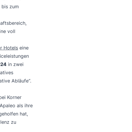
g bis zum
aftsbereich,
ne voll
r Hotels
eine
iceleistungen
024
in zwei
atives
tive Abläufe“.
bei Korner
Apaleo als ihre
eholfen hat,
llenz zu