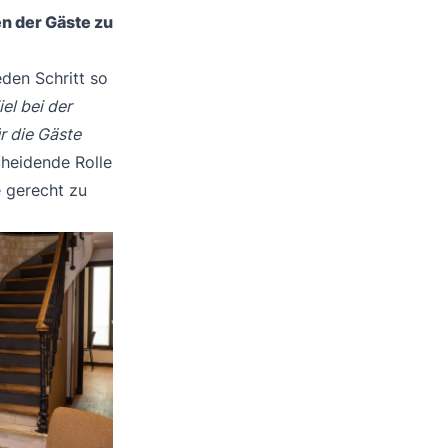
en der Gäste zu
eden Schritt so
el bei der
r die Gäste
scheidende Rolle
e gerecht zu