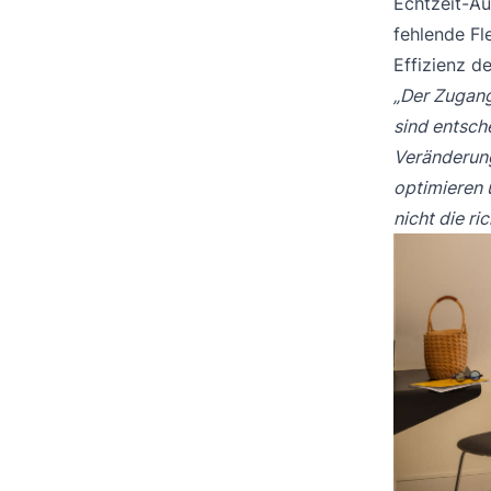
Echtzeit-Au
fehlende Fl
Effizienz d
„Der Zugang
sind entsch
Veränderung
optimieren 
nicht die r