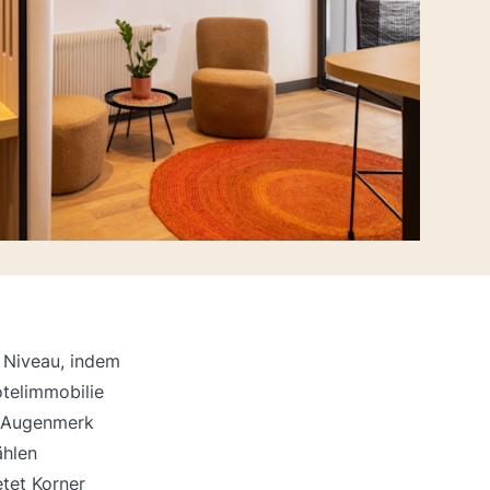
s Niveau, indem
telimmobilie
m Augenmerk
ählen
tet Korner