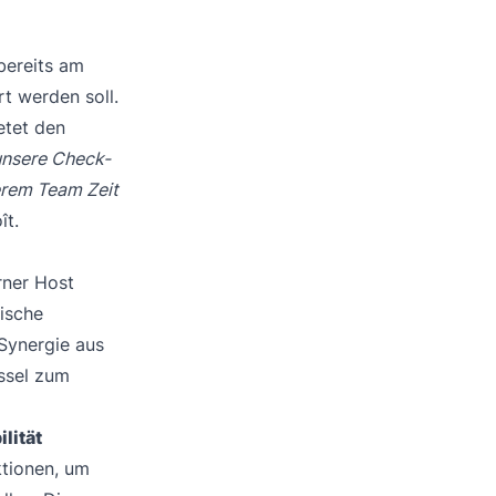
l
bereits am
rt werden soll.
etet den
unsere Check-
erem Team Zeit
ît.
rner Host
fische
 Synergie aus
üssel zum
lität
ktionen, um