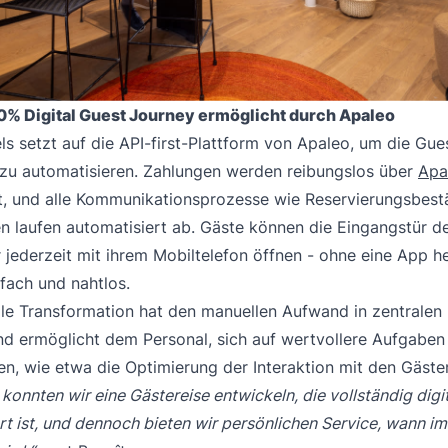
0% Digital Guest Journey ermöglicht durch Apaleo
ls setzt auf die API-first-Plattform von Apaleo, um die Gu
 zu automatisieren. Zahlungen werden reibungslos über
Apa
t, und alle Kommunikationsprozesse wie Reservierungsbest
n laufen automatisiert ab. Gäste können die Eingangstür d
 jederzeit mit ihrem Mobiltelefon öffnen - ohne eine App h
fach und nahtlos.
ale Transformation hat den manuellen Aufwand in zentralen
und ermöglicht dem Personal, sich auf wertvollere Aufgaben
en, wie etwa die Optimierung der Interaktion mit den Gäste
konnten wir eine Gästereise entwickeln, die vollständig digi
rt ist, und dennoch bieten wir persönlichen Service, wann i