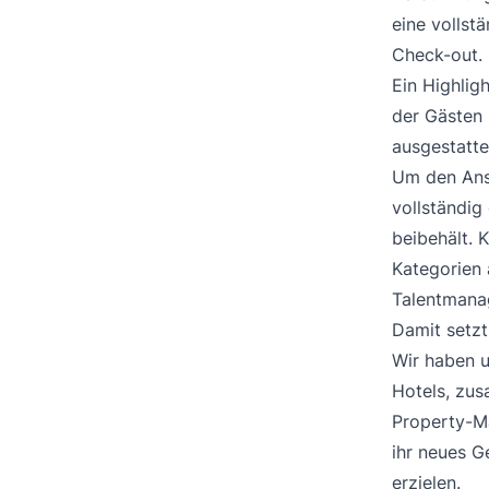
eine vollst
Check-out.
Ein Highlig
der Gästen 
ausgestatte
Um den Ans
vollständig
beibehält. 
Kategorien 
Talentmanag
Damit setzt
Wir haben u
Hotels, zus
Property-M
ihr neues G
erzielen.