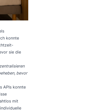
els
rch konnte
htzeit-
vor sie die
zentralisieren
 beheben, bevor
os APIs konnte
isse
ahtlos mit
individuelle