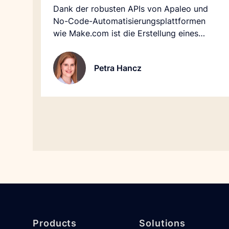
Dank der robusten APIs von Apaleo und
No-Code-Automatisierungsplattformen
wie Make.com ist die Erstellung eines
leistungsstarken KI-Assistenten und einer
Chatbot-Schnittstelle für Ihr Hotel einfach
Petra Hancz
und schnell.
Footer
Products
Solutions