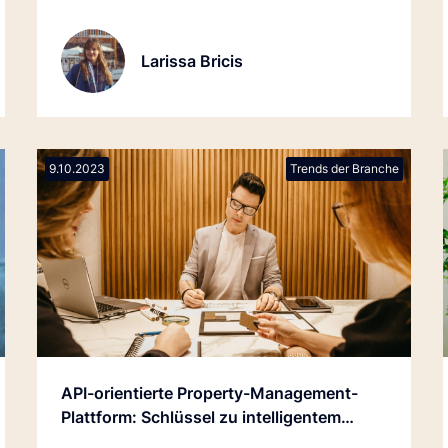
heute erwartet. Sie ist nicht länger ein
Zusatz, eine Option, in die Häuser
Larissa Bricis
investieren können.
9.10.2023
Trends der Branche
API-orientierte Property-Management-
Plattform: Schlüssel zu intelligentem
Revenue Management