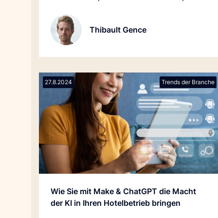
langsames Wachstum als Gegenleistung
für Komfort. Aber es gibt auch andere, die
Thibault Gence
sich für Innovationen begeistern.
27.8.2024
Trends der Branche
Wie Sie mit Make & ChatGPT die Macht
der KI in Ihren Hotelbetrieb bringen