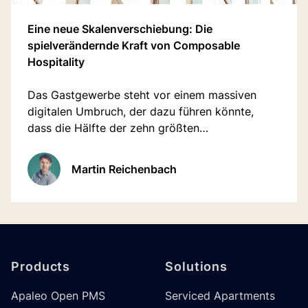
Eine neue Skalenverschiebung: Die
spielverändernde Kraft von Composable
Hospitality
Das Gastgewerbe steht vor einem massiven
digitalen Umbruch, der dazu führen könnte,
dass die Hälfte der zehn größten
Hotelunternehmen bis 2030 weniger als zehn
Jahre alt sein wird.
Martin Reichenbach
Footer
Products
Solutions
Apaleo Open PMS
Serviced Apartments