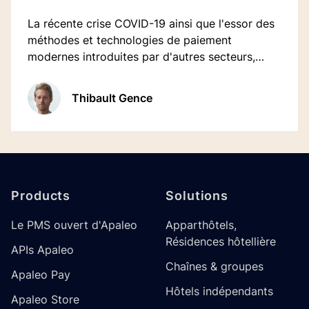
La récente crise COVID-19 ainsi que l'essor des
méthodes et technologies de paiement
modernes introduites par d'autres secteurs,
comme le commerce de détail, remettent en
question le monde traditionnel des paiements
Thibault Gence
hôteliers.
Footer
Products
Solutions
Le PMS ouvert d'Apaleo
Apparthôtels,
Résidences hôtellière
APIs Apaleo
Chaînes & groupes
Apaleo Pay
Hôtels indépendants
Apaleo Store