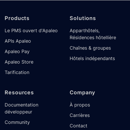
Footer
Products
Solutions
Le PMS ouvert d'Apaleo
Apparthôtels,
Résidences hôtellière
APIs Apaleo
Chaînes & groupes
Apaleo Pay
Hôtels indépendants
Apaleo Store
Tarification
Resources
Company
Documentation
À propos
développeur
Carrières
Community
Contact