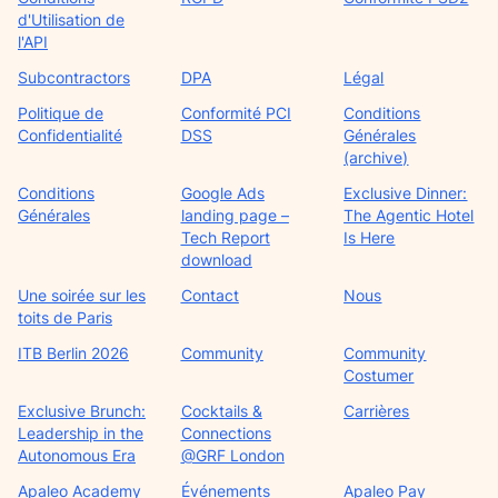
d'Utilisation de
l'API
Subcontractors
DPA
Légal
Politique de
Conformité PCI
Conditions
Confidentialité
DSS
Générales
(archive)
Conditions
Google Ads
Exclusive Dinner:
Générales
landing page –
The Agentic Hotel
Tech Report
Is Here
download
Une soirée sur les
Contact
Nous
toits de Paris
ITB Berlin 2026
Community
Community
Costumer
Exclusive Brunch:
Cocktails &
Carrières
Leadership in the
Connections
Autonomous Era
@GRF London
Apaleo Academy
Événements
Apaleo Pay