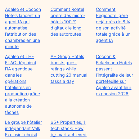
Apaleo et Cocoon
Comment Roatel
Comment
Hotels lancent un
opère des micro-
Regiohotel gère
agent IA qui
hôtels 100 %
déjà près de 8 %
automatise
digitaux le long
de son activité
l’attribution des
des autoroutes
totale grâce à un
chambres en une
agent IA
minute
Apaleo et THE
AH Group Hotels
Cocoon &
FLAG déploient
boosts guest
Eckelmann Hotels
l’IA agentique
ratings while
passent
dans les
cutting 20 manual
l’intégralité de leur
opérations
tasks a day
portefeuille sur
hôtelières en
Apaleo avant leur
production grâce
expansion 2026
à la création
autonome de
tâches
Le groupe hôtelier
65+ Properties, 1
indépendant Valk
tech stack: How
Exclusief choisit
b_smart achieved