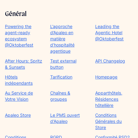
Général
Powering the
L’approche
Leading the
agent-ready
d’Apaleo en
Agentic Hotel
ecosystem
matière
@Oktoberfest
@Oktoberfest
d’hospitalité
agentique
After Hours: Spritz
Test external
API Changelog
& Sunsets
button
Hôtels
Tarification
Homepage
indépendants
Au Service de
Chaînes &
Apparthôtels,
Votre Vision
groupes
Résidences
hôtellière
Apaleo Store
Le PMS ouvert
Conditions
d'Apaleo
Générales du
Store
Conditions
RGPD
Conformité PSD2