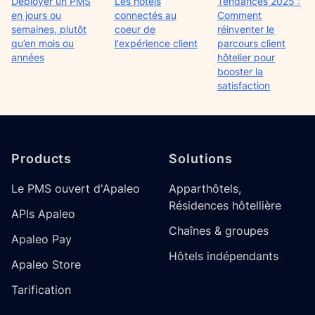
Déployer un PMS
Les hôtels
Tendances 2025 :
en jours ou
connectés au
Comment
semaines, plutôt
coeur de
réinventer le
qu’en mois ou
l'expérience client
parcours client
années
hôtelier pour
booster la
satisfaction
Footer
Products
Solutions
Le PMS ouvert d'Apaleo
Apparthôtels,
Résidences hôtellière
APIs Apaleo
Chaînes & groupes
Apaleo Pay
Hôtels indépendants
Apaleo Store
Tarification