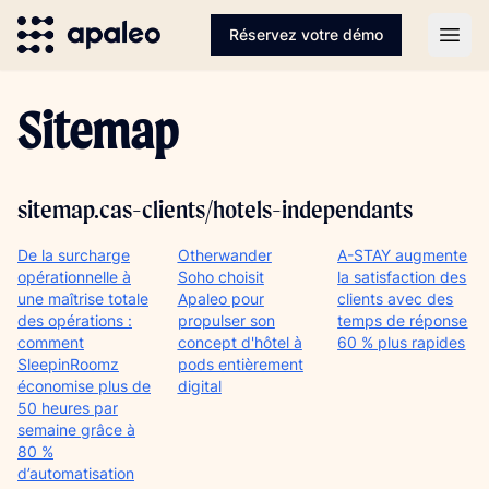
Réservez votre démo
Open
Sitemap
sitemap.cas-clients/hotels-independants
De la surcharge
Otherwander
A-STAY augmente
opérationnelle à
Soho choisit
la satisfaction des
une maîtrise totale
Apaleo pour
clients avec des
des opérations :
propulser son
temps de réponse
comment
concept d'hôtel à
60 % plus rapides
SleepinRoomz
pods entièrement
économise plus de
digital
50 heures par
semaine grâce à
80 %
d’automatisation