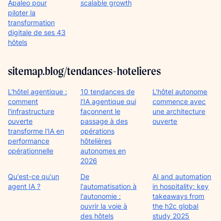
Apaleo pour
scalable growth
piloter la
transformation
digitale de ses 43
hôtels
sitemap.blog/tendances-hotelieres
L'hôtel agentique :
10 tendances de
L'hôtel autonome
comment
l'IA agentique qui
commence avec
l'infrastructure
façonnent le
une architecture
ouverte
passage à des
ouverte
transforme l'IA en
opérations
performance
hôtelières
opérationnelle
autonomes en
2026
Qu'est-ce qu'un
De
AI and automation
agent IA ?
l'automatisation à
in hospitality: key
l'autonomie :
takeaways from
ouvrir la voie à
the h2c global
des hôtels
study 2025