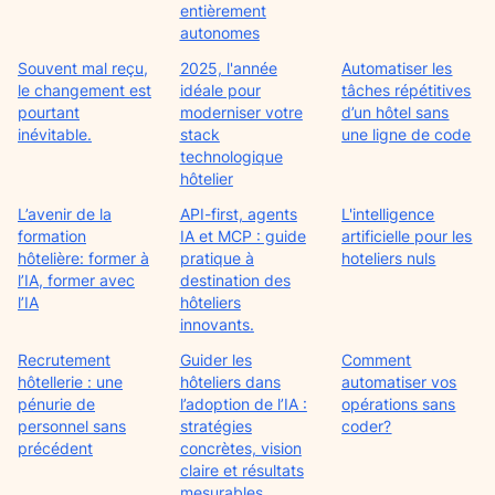
entièrement
autonomes
Souvent mal reçu,
2025, l'année
Automatiser les
le changement est
idéale pour
tâches répétitives
pourtant
moderniser votre
d’un hôtel sans
inévitable.
stack
une ligne de code
technologique
hôtelier
L’avenir de la
API-first, agents
L'intelligence
formation
IA et MCP : guide
artificielle pour les
hôtelière: former à
pratique à
hoteliers nuls
l’IA, former avec
destination des
l’IA
hôteliers
innovants.
Recrutement
Guider les
Comment
hôtellerie : une
hôteliers dans
automatiser vos
pénurie de
l’adoption de l’IA :
opérations sans
personnel sans
stratégies
coder?
précédent
concrètes, vision
claire et résultats
mesurables