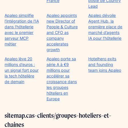
France
poste de Country
Lead
Apaleo simplifie
Apaleo appoints
Apaleo dévoile
l'intégration de l'IA
new Director of
Agent Hub, la
dans l'hôtellerie
People & Culture
première place de
avec le premier
and CFO as
marché d’agents
serveur MCP
company
IA pour l’hôtellerie
métier
accelerates
growth
Apaleo lève 20
Apaleo porte sa
Hotelhero exits
millions d’euros :
série A à €9
and founding
un signal fort pour
millions pour
team joins Apaleo
la tech hôtelière
accélérer sa
de demain
croissance dans
les groupes
hôteliers en
Europe
sitemap.cas-clients/groupes-hoteliers-et-
chaines