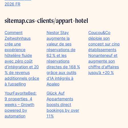
2026 FR
sitemap.cas-clients/appart-hotel
Comment
Nestor Stay
Coucou&Co
Zeitwohnhaus
augmente la
déploie son
crée une
valeur de ses
concept sur cinq
expérience
réservations de
établissements
hôtelière fluide
62 % et les
Nonanteneuf et
avec zéro coût
réservations
augmente son
d’intégration et 20
directes de 168 %
chiffre d'affaires
% de revenus
grâce aux outils
jusqu’à +20 %
additionnels grâce
d’IA intégrés à
à l’upselling
Apaleo
YourFavoriteBed:
Glück Auf
9 properties, 4
Appartements
weeks – Growth
boosts direct
powered by
bookings by over
automation
11%