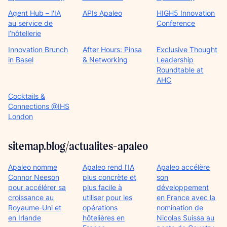
Agent Hub – l'IA
APIs Apaleo
HIGH5 Innovation
au service de
Conference
l’hôtellerie
Innovation Brunch
After Hours: Pinsa
Exclusive Thought
in Basel
& Networking
Leadership
Roundtable at
AHC
Cocktails &
Connections @IHS
London
sitemap.blog/actualites-apaleo
Apaleo nomme
Apaleo rend l’IA
Apaleo accélère
Connor Neeson
plus concrète et
son
pour accélérer sa
plus facile à
développement
croissance au
utiliser pour les
en France avec la
Royaume-Uni et
opérations
nomination de
en Irlande
hôtelières en
Nicolas Suissa au