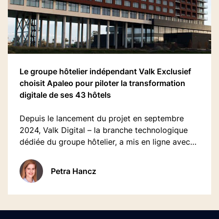
Le groupe hôtelier indépendant Valk Exclusief
choisit Apaleo pour piloter la transformation
digitale de ses 43 hôtels
Depuis le lancement du projet en septembre
2024, Valk Digital – la branche technologique
dédiée du groupe hôtelier, a mis en ligne avec
succès 10 hôtels « champions » sur Apaleo, et
les 43 hôtels de Valk Exclusief sont en passe de
Petra Hancz
migrer sur la plateforme.
Footer