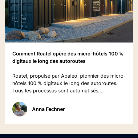
Comment Roatel opère des micro-hôtels 100 %
digitaux le long des autoroutes
Roatel, propulsé par Apaleo, pionnier des micro-
hôtels 100 % digitaux le long des autoroutes.
Tous les processus sont automatisés,
permettant une expansion rapide et l’ouverture
de nouveaux sites en moins de 24 heures..
Anna Fechner
Footer