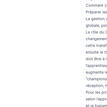
Comment s’y
Préparer le
La gestion 
globale, po
Le rôle du 
changement.
cette trans
ensuite le r
doit être à
l’apprentis
augmente le
"champions
réception, 
Pour les pr
selon l’appr
et la trans