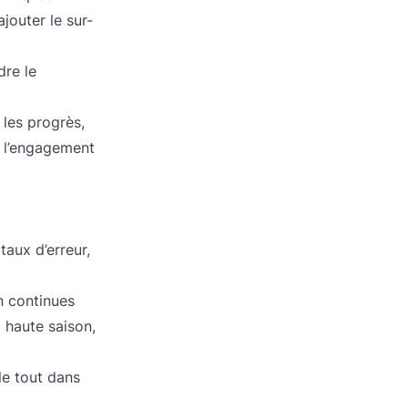
jouter le sur-
dre le
 les progrès,
t l’engagement
taux d’erreur,
on continues
 haute saison,
le tout dans