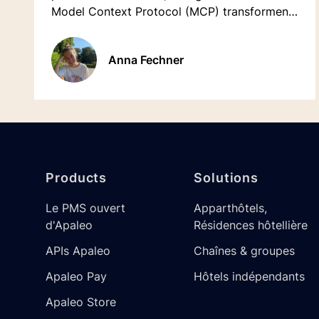
Model Context Protocol (MCP) transforment
l’hôtellerie et pourquoi ils représentent un
atout stratégique pour innover.
Anna Fechner
Footer
Products
Solutions
Le PMS ouvert
Apparthôtels,
d'Apaleo
Résidences hôtellière
APIs Apaleo
Chaînes & groupes
Apaleo Pay
Hôtels indépendants
Apaleo Store