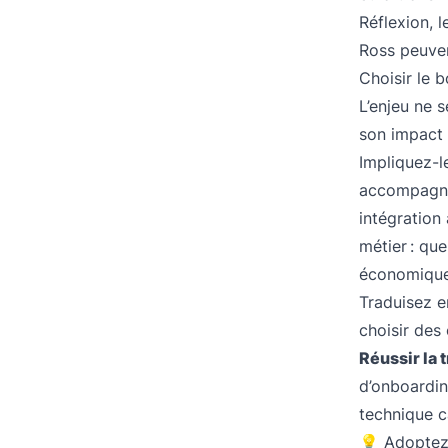
Réflexion, 
Ross peuven
Choisir le 
L’enjeu ne s
son impact 
Impliquez-l
accompagnem
intégration
métier : qu
économique
Traduisez e
choisir des
Réussir la 
d’onboarding
technique c
💡 Adoptez