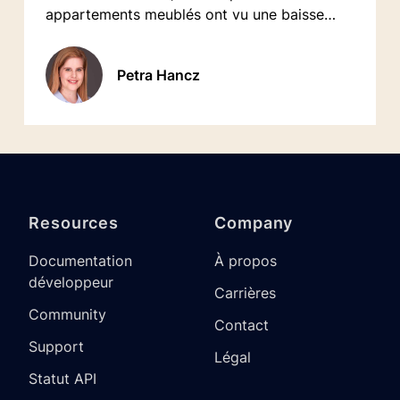
appartements meublés ont vu une baisse
d'occupation. Dans l'ensemble, une image
positive.
Petra Hancz
Resources
Company
Documentation
À propos
développeur
Carrières
Community
Contact
Support
Légal
Statut API