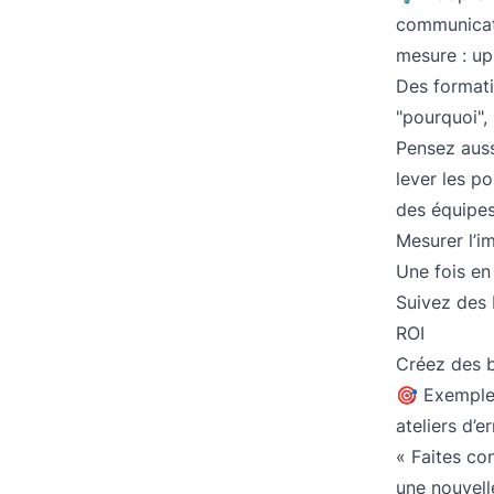
communicati
mesure : up
Des formati
"pourquoi",
Pensez auss
lever les p
des équipes
Mesurer l’i
Une fois en 
Suivez des K
ROI
Créez des 
🎯 Exemple 
ateliers d’e
« Faites co
une nouvell