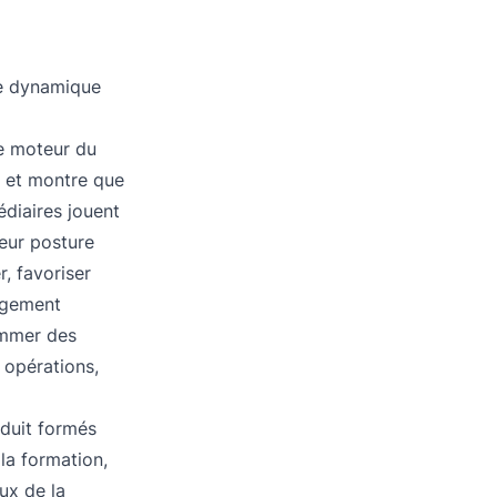
ne dynamique
ue moteur du
, et montre que
édiaires jouent
Leur posture
, favoriser
ngement
ommer des
opérations,
oduit formés
 la formation,
ux de la