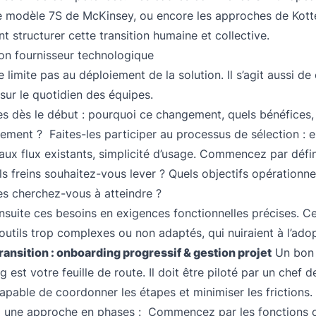
le modèle 7S de McKinsey, ou encore les approches de Kotte
t structurer cette transition humaine et collective.
bon fournisseur technologique
e limite pas au déploiement de la solution. Il s’agit aussi 
sur le quotidien des équipes.
es dès le début : pourquoi ce changement, quels bénéfices,
ent ? Faites-les participer au processus de sélection : 
 aux flux existants, simplicité d’usage. Commencez par défi
els freins souhaitez-vous lever ? Quels objectifs opérationne
s cherchez-vous à atteindre ?
nsuite ces besoins en exigences fonctionnelles précises. Ce
 outils trop complexes ou non adaptés, qui nuiraient à l’adop
transition : onboarding progressif & gestion projet
Un bon 
 est votre feuille de route. Il doit être piloté par un chef d
apable de coordonner les étapes et minimiser les frictions.
 une approche en phases : Commencez par les fonctions c