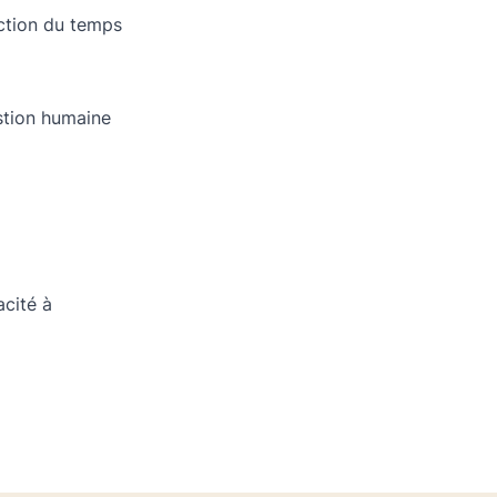
uction du temps
estion humaine
acité à