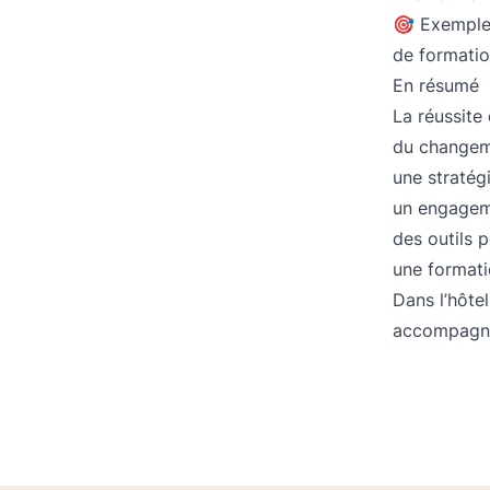
🎯 Exemple 
de formatio
En résumé
La réussite
du changem
une straté
un engagem
des outils 
une format
Dans l’hôtel
accompagner