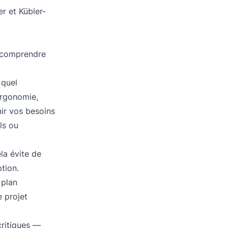
r et Kübler-
de comprendre
 quel
ergonomie,
nir vos besoins
ls ou
la évite de
tion.
plan
e projet
ritiques —