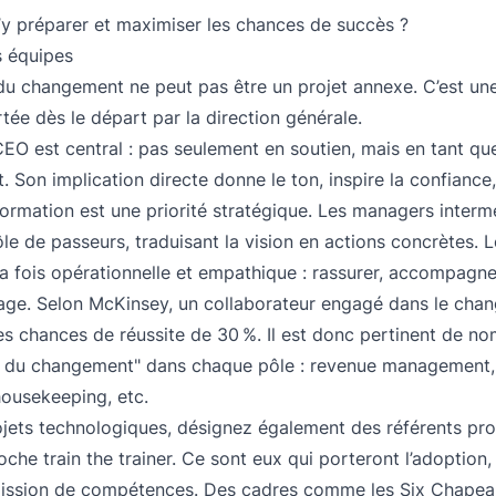
 préparer et maximiser les chances de succès ?
s équipes
du changement ne peut pas être un projet annexe. C’est u
rtée dès le départ par la direction générale.
CEO est central : pas seulement en soutien, mais en tant q
 Son implication directe donne le ton, inspire la confiance
formation est une priorité stratégique. Les managers interm
ôle de passeurs, traduisant la vision en actions concrètes. 
 la fois opérationnelle et empathique : rassurer, accompagner
sage. Selon McKinsey, un collaborateur engagé dans le cha
s chances de réussite de 30 %. Il est donc pertinent de n
 du changement" dans chaque pôle : revenue management, 
housekeeping, etc.
ojets technologiques, désignez également des référents pr
oche train the trainer. Ce sont eux qui porteront l’adoption,
mission de compétences. Des cadres comme les Six Chapea