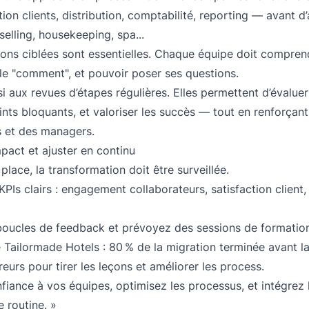
on clients, distribution, comptabilité, reporting — avant d’a
selling, housekeeping, spa...
ons ciblées sont essentielles. Chaque équipe doit compren
 le "comment", et pouvoir poser ses questions.
i aux revues d’étapes régulières. Elles permettent d’évaluer
oints bloquants, et valoriser les succès — tout en renforçan
 et des managers.
mpact et ajuster en continu
place, la transformation doit être surveillée.
PIs clairs : engagement collaborateurs, satisfaction client, 
boucles de feedback et prévoyez des sessions de formati
Tailormade Hotels : 80 % de la migration terminée avant la
rreurs pour tirer les leçons et améliorer les process.
nfiance à vos équipes, optimisez les processus, et intégrez 
e routine. »