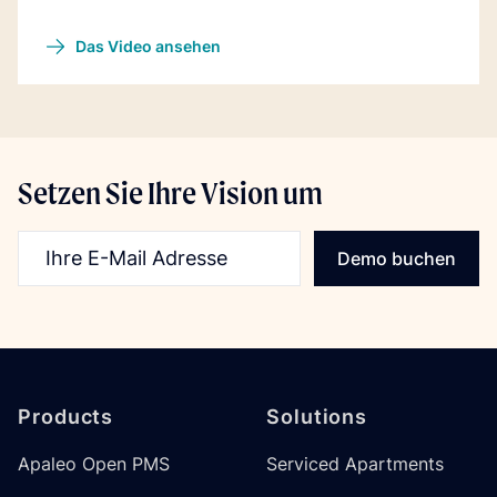
Das Video ansehen
Setzen Sie Ihre Vision um
E-Mail-Addresse
Demo buchen
Footer
Products
Solutions
Apaleo Open PMS
Serviced Apartments